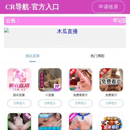
禁漫app
ENGLISH
学校主站
禁漫app
禁漫app概况
禁漫app简介
历史沿革
历任领导
现任领导
组织架构
院训院标
联系我们
师资队伍
各类人才
教授风采