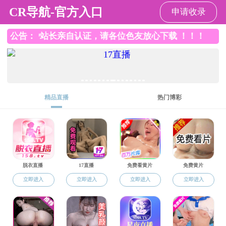
禁漫app
ENGLISH
学校主站
禁漫app
禁漫app概况
禁漫app简介
历史沿革
历任领导
现任领导
组织架构
院训院标
联系我们
师资队伍
各类人才
教授风采